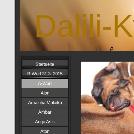
Dalili-
Startseite
B-Wurf 31.3. 2015
A-Wurf
Alon
Amaziha Malaika
Ambar
Angu Asis
Aton