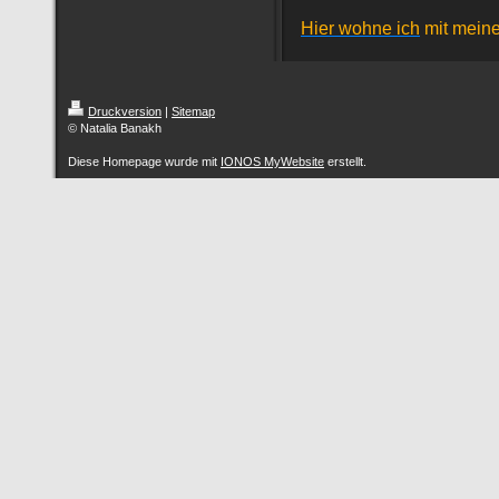
Hier wohne ich
mit mein
Druckversion
|
Sitemap
© Natalia Banakh
Diese Homepage wurde mit
IONOS MyWebsite
erstellt.