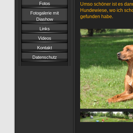
Fotos
Umso schöner ist es dann
Hundewiese, wo ich scho
Fotogalerie mit
gefunden habe.
Diashow
Links
Videos
Kontakt
Datenschutz