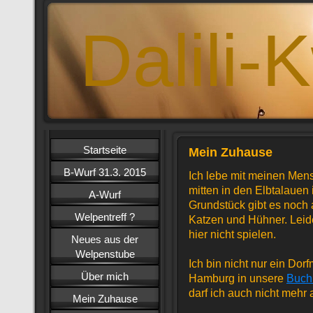
Dalili-
Startseite
Mein Zuhause
B-Wurf 31.3. 2015
Ich lebe mit meinen Mens
mitten in den Elbtalaue
A-Wurf
Grundstück gibt es noch
Welpentreff ?
Katzen und Hühner. Leide
hier nicht spielen.
Neues aus der
Welpenstube
Ich bin nicht nur ein Dor
Über mich
Hamburg in unsere
Buch
darf ich auch nicht mehr
Mein Zuhause