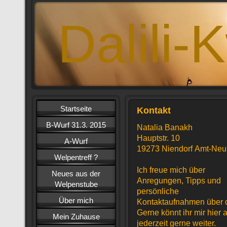
Dalili-
Startseite
Kontakt
B-Wurf 31.3. 2015
Natalia Banakh
Hauptstr. 10
A-Wurf
19273 Niendorf Amt-Ne
Welpentreff ?
Ich freue mich über
Neues aus der
Anregungen, Tipps und
Welpenstube
persönliche
Über mich
Kontaktaufnahmen über d
Gerne könnt ihr mir hier 
Mein Zuhause
jederzeit gerne weiter.