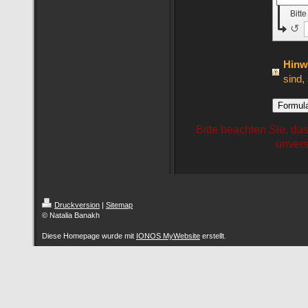
Bitt
↺
Hinw
sind, 
Bitte beachten Sie, da
unvers
Druckversion
|
Sitemap
© Natalia Banakh
Diese Homepage wurde mit
IONOS MyWebsite
erstellt.