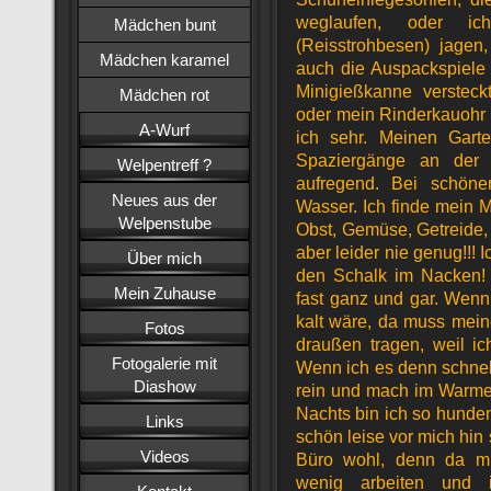
weglaufen, oder i
Mädchen bunt
(Reisstrohbesen) jagen
Mädchen karamel
auch die Auspackspiele 
Minigießkanne versteckt
Mädchen rot
oder mein Rinderkauohr 
A-Wurf
ich sehr. Meinen Gart
Spaziergänge an der 
Welpentreff ?
aufregend. Bei schöne
Neues aus der
Wasser. Ich finde mein 
Welpenstube
Obst, Gemüse, Getreide, 
aber leider nie genug!!! 
Über mich
den Schalk im Nacken! 
Mein Zuhause
fast ganz und gar. Wenn
kalt wäre, da muss mein
Fotos
draußen tragen, weil ic
Fotogalerie mit
Wenn ich es denn schnell
Diashow
rein und mach im Warmen
Nachts bin ich so hunde
Links
schön leise vor mich hin
Videos
Büro wohl, denn da mü
wenig arbeiten und i