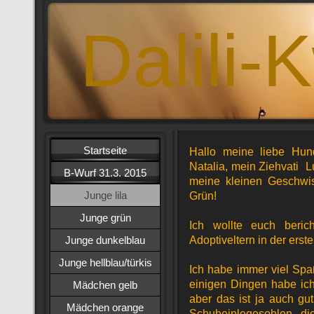
Dalili-
Startseite
Hallo meine liebe Hund
Natalia, mein Ziehvati L
B-Wurf 31.3. 2015
meine kleinen Geschwi
Junge lila
Grün!
Junge grün
Ich wollte euch beri
Junge dunkelblau
Adoptiveltern in der ers
Junge hellblau/türkis
Ich habe immer viel Spa
einigen Dingen habe ic
Mädchen gelb
aber das ist ja auch gut
Mädchen orange
Schuheinlegesohlen, d