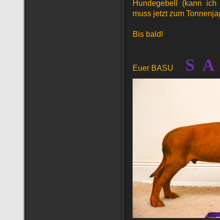
Hundegebell (kann ich n
muss jetzt zum Tonnenjag
Bis bald!
S A
Euer BASU