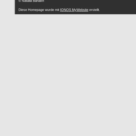
© Natalia Banakh
Diese Homepage wurde mit
IONOS MyWebsite
erstellt.